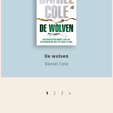
De wolven
Daniel Cole
1
2
3
»