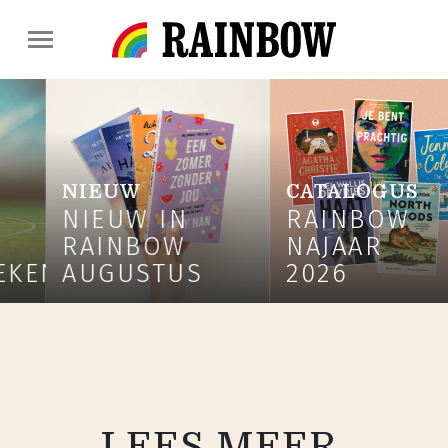
CATALOGUS
NIEUW
IN
RAINBOW
NIEUW 
OW
NAJAAR
RAINB
TUS
2026
JULI
LEES MEER,