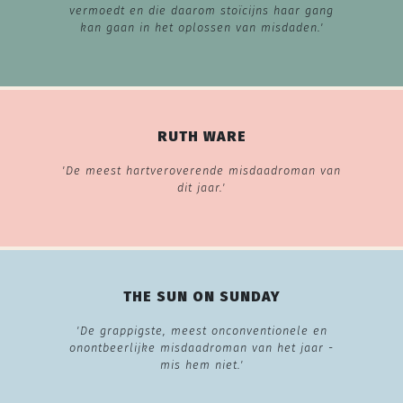
vermoedt en die daarom stoïcijns haar gang
kan gaan in het oplossen van misdaden.'
RUTH WARE
'De meest hartveroverende misdaadroman van
dit jaar.'
THE SUN ON SUNDAY
'De grappigste, meest onconventionele en
onontbeerlijke misdaadroman van het jaar -
mis hem niet.'