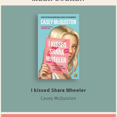
I kissed Shara Wheeler
Casey McQuiston