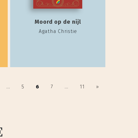
Moord op de nijl
Agatha Christie
...
5
6
7
...
11
»
E