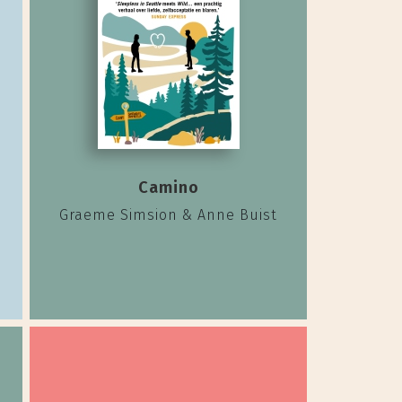
Camino
Graeme Simsion & Anne Buist