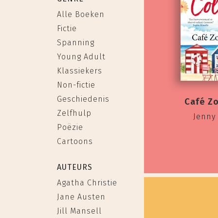
Alle Boeken
Fictie
Spanning
Young Adult
Klassiekers
Non-fictie
Geschiedenis
Café Z
Zelfhulp
Jenny
Poëzie
Cartoons
AUTEURS
Agatha Christie
Jane Austen
Jill Mansell