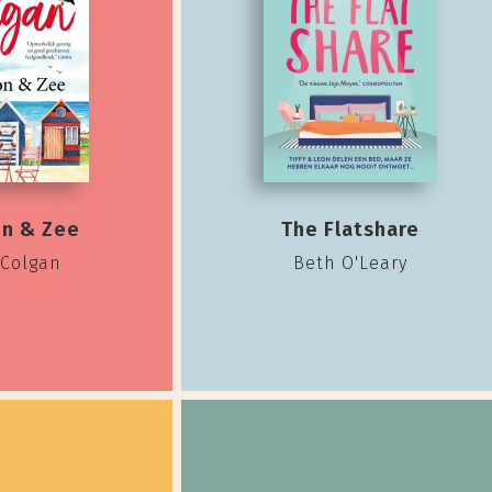
on & Zee
The Flatshare
 Colgan
Beth O'Leary