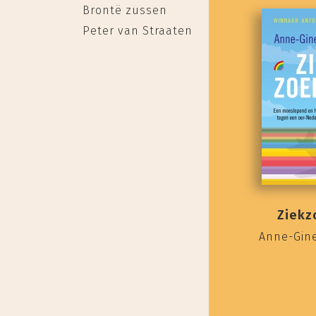
Brontë zussen
Peter van Straaten
Ziekz
Anne-Gin