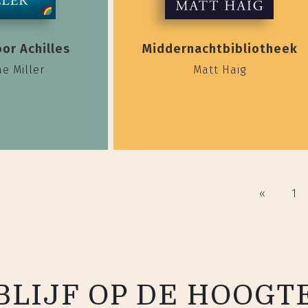
oor Achilles
Middernachtbibliotheek
e Miller
Matt Haig
«
1
BLIJF OP DE HOOGT