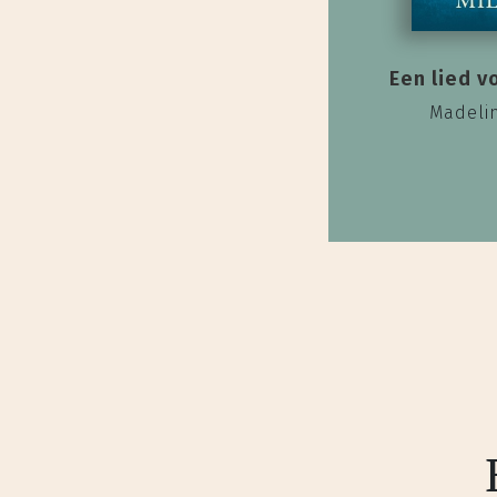
Een lied v
Madelin