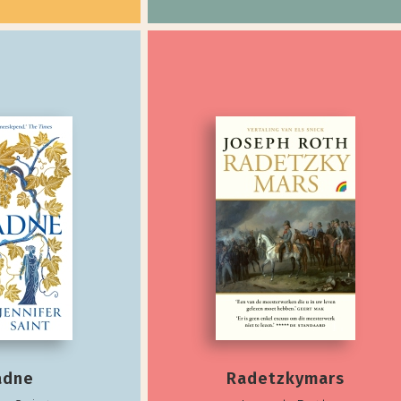
adne
Radetzkymars