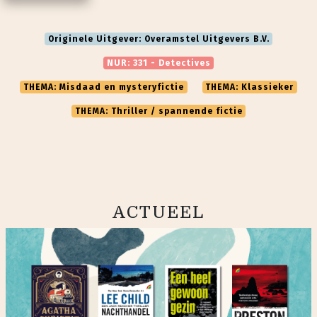
Originele Uitgever: Overamstel Uitgevers B.V.
NUR: 331 - Detectives
THEMA: Misdaad en mysteryfictie
THEMA: Klassieker
THEMA: Thriller / spannende fictie
ACTUEEL