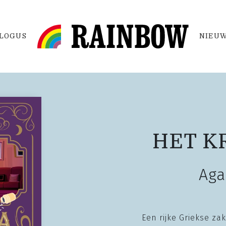
LOGUS
NIEUW
HET K
Aga
Een rijke Griekse z