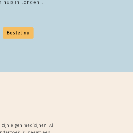
jn huis in Londen...
Bestel nu
zijn eigen medicijnen. Al
onderzoek is, neemt een