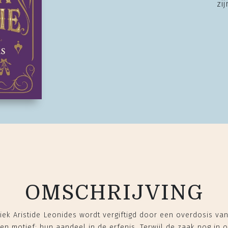
zi
OMSCHRIJVING
k Aristide Leonides wordt vergiftigd door een overdosis van 
en motief: hun aandeel in de erfenis. Terwijl de zaak nog in 