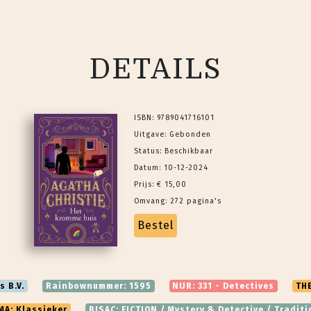
DETAILS
ISBN: 9789041716101
Uitgave: Gebonden
Status: Beschikbaar
Datum: 10-12-2024
Prijs: € 15,00
Omvang: 272 pagina's
Bestel
s B.V.
Rainbownummer: 1595
NUR: 331 - Detectives
THE
MA: Klassieker
BISAC: FICTION / Mystery & Detective / Traditi