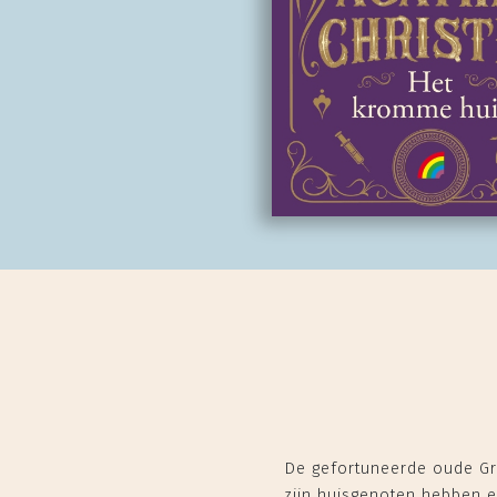
De gefortuneerde oude Grie
zijn huisgenoten hebben e