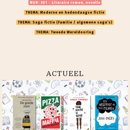
NUR: 301 - Literaire roman, novelle
THEMA: Moderne en hedendaagse fictie
THEMA: Saga fictie (Familie / algemene saga’s)
THEMA: Tweede Wereldoorlog
ACTUEEL