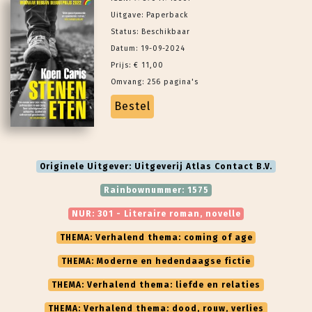
Uitgave: Paperback
Status: Beschikbaar
Datum: 19-09-2024
Prijs: € 11,00
Omvang: 256 pagina's
Bestel
Originele Uitgever: Uitgeverij Atlas Contact B.V.
Rainbownummer: 1575
NUR: 301 - Literaire roman, novelle
THEMA: Verhalend thema: coming of age
THEMA: Moderne en hedendaagse fictie
THEMA: Verhalend thema: liefde en relaties
THEMA: Verhalend thema: dood, rouw, verlies