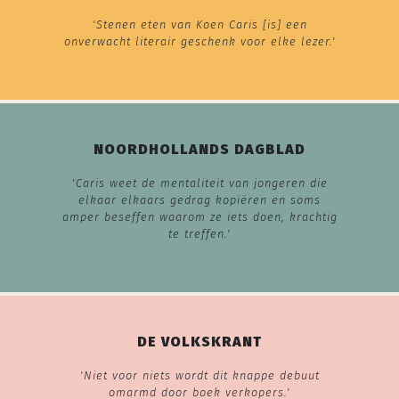
'Stenen eten van Koen Caris [is] een
onverwacht literair geschenk voor elke lezer.'
NOORDHOLLANDS DAGBLAD
'Caris weet de mentaliteit van jongeren die
elkaar elkaars gedrag kopiëren en soms
amper beseffen waarom ze iets doen, krachtig
te treffen.'
DE VOLKSKRANT
'Niet voor niets wordt dit knappe debuut
omarmd door boek verkopers.'