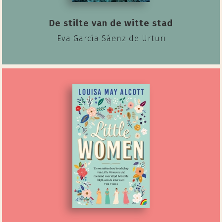
De stilte van de witte stad
Eva García Sáenz de Urturi