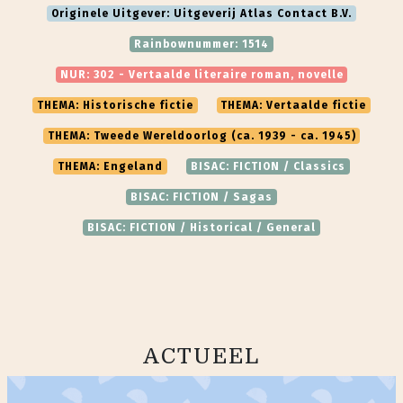
Originele Uitgever: Uitgeverij Atlas Contact B.V.
Rainbownummer: 1514
NUR: 302 - Vertaalde literaire roman, novelle
THEMA: Historische fictie
THEMA: Vertaalde fictie
THEMA: Tweede Wereldoorlog (ca. 1939 - ca. 1945)
THEMA: Engeland
BISAC: FICTION / Classics
BISAC: FICTION / Sagas
BISAC: FICTION / Historical / General
ACTUEEL