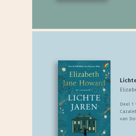
Licht
Eliza
Deel 1 
Cazalet
van Do