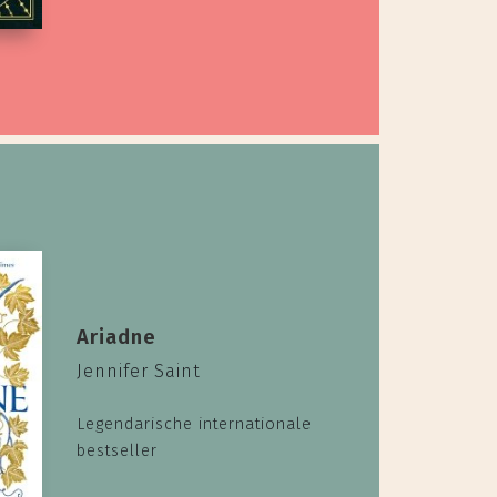
Ariadne
Jennifer Saint
Legendarische internationale
bestseller