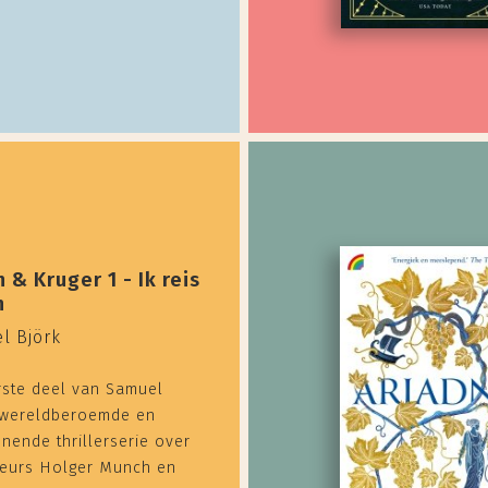
 & Kruger 1 - Ik reis
n
l Björk
rste deel van Samuel
 wereldberoemde en
nnende thrillerserie over
teurs Holger Munch en