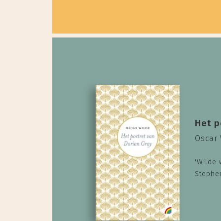
Het p
Oscar 
'Wilde 
Stephe