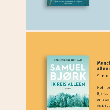
Munch
allee
Samue
Het ee
Bjørks
prijswi
inspec