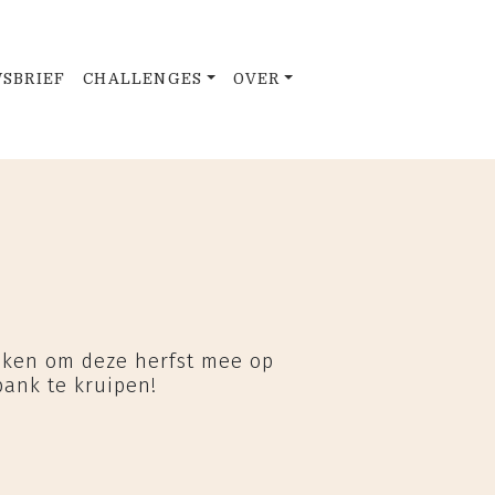
SBRIEF
CHALLENGES
OVER
eken om deze herfst mee op
bank te kruipen!