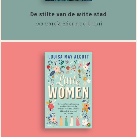
De stilte van de witte stad
Eva García Sáenz de Urturi