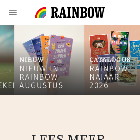
CATALOGUS
NIEUW
IN
RAINBOW
NIEUW 
OW
NAJAAR
RAINB
TUS
2026
JULI
LEES MEER,