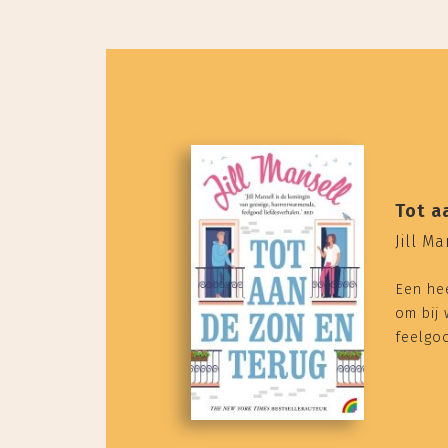
Tot a
Jill M
Een hee
om bij 
feelgoo