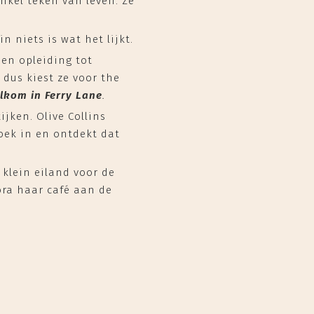
nkel teken van leven. Ze
n niets is wat het lijkt.
en opleiding tot
 dus kiest ze voor the
lkom in Ferry Lane
.
jken. Olive Collins
oek in en ontdekt dat
klein eiland voor de
ora haar café aan de