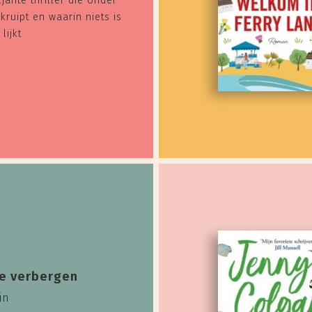
ljante thriller die onder
 kruipt en waarin niets is
lijkt
te verbergen
in