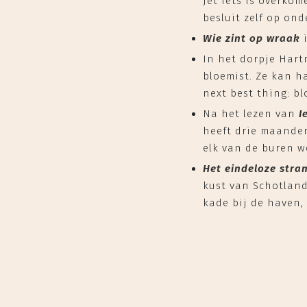
Jet iets is overkom
besluit zelf op ond
Wie zint op wraak
In het dorpje Hart
bloemist. Ze kan h
next best thing: b
Na het lezen van
I
heeft drie maanden
elk van de buren w
Het eindeloze stra
kust van Schotland
kade bij de haven,