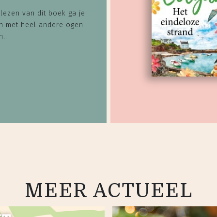
lezen van dit boek ga je
en met heel andere ogen
...
MEER ACTUEEL