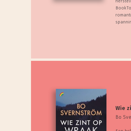
herstel
BookTo
romant
spanni
Wie z
Bo Sv