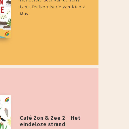
Het eerste deel van de Ferry
Lane-feelgoodserie van Nicola
May
Café Zon & Zee 2 - Het
eindeloze strand