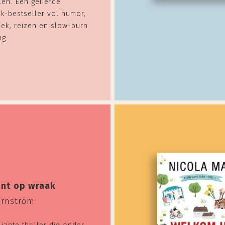
len. Een geliefde
k-bestseller vol humor,
iek, reizen en slow-burn
ng.
int op wraak
ernström