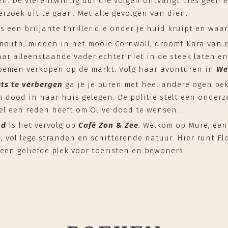
en. De vierentwintig uur die volgen ontvangt Lies geen e
erzoek uit te gaan. Met alle gevolgen van dien.
is een briljante thriller die onder je huid kruipt en waari
mouth, midden in het mooie Cornwall, droomt Kara van e
aar alleenstaande vader echter niet in de steek laten en
loemen verkopen op de markt. Volg haar avonturen in
We
ets te verbergen
ga je je buren met heel andere ogen beki
 dood in haar huis gelegen. De politie stelt een onderz
el een reden heeft om Olive dood te wensen...
nd
is het vervolg op
Café Zon & Zee
.
Welkom op Mure, een 
, vol lege stranden en schitterende natuur. Hier runt Fl
 een geliefde plek voor toeristen en bewoners.