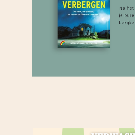
Na het 
je bur
bekijken