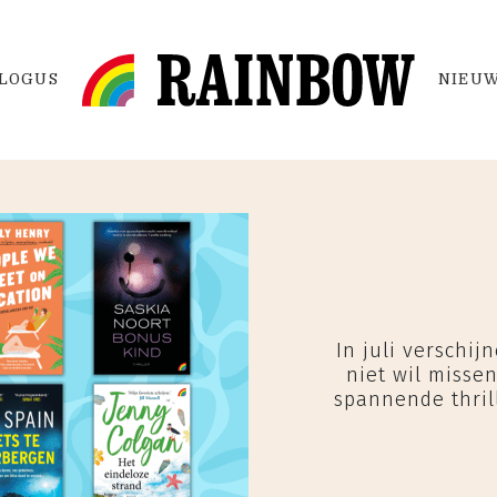
LOGUS
NIEUW
In juli verschij
niet wil misse
spannende thril