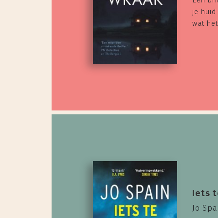
Een bri
je huid
wat het 
Iets 
Jo Spa