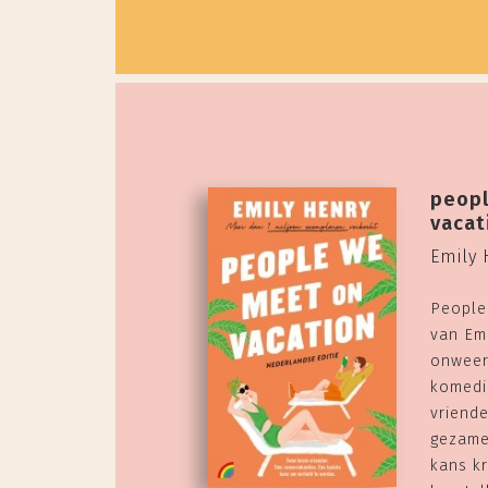
peopl
vacat
Emily 
People
van Em
onweer
komedi
vriende
gezame
kans kr