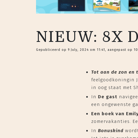
NIEUW: 8X 
Gepubliceerd op 9 July, 2024 om 11:41, aangepast op 10
Tot aan de zon en 
feelgoodkoningin Ji
in oog staat met S
In
De gast
navigeer
een ongewenste gas
Een boek van Emil
zomervakanties. Ee
In
Bonuskind
wordt