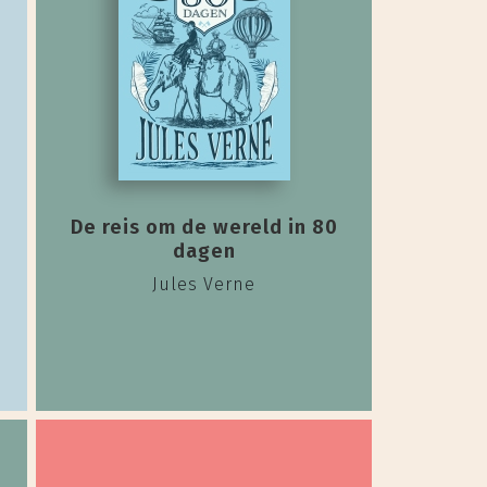
De reis om de wereld in 80
dagen
Jules Verne