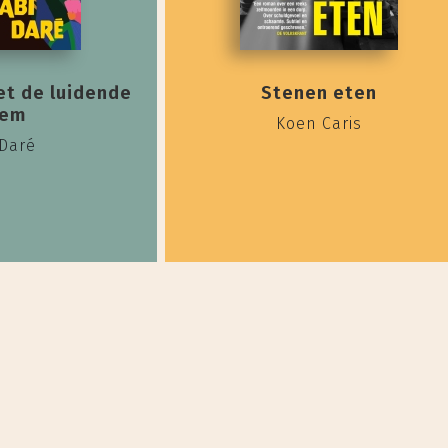
et de luidende
Stenen eten
tem
Koen Caris
 Daré