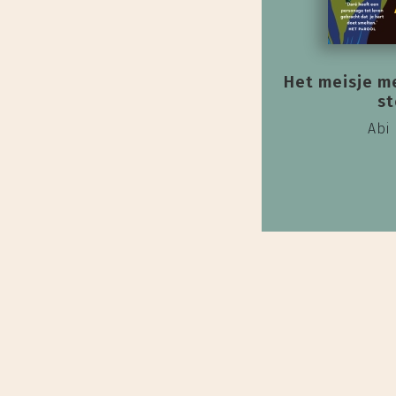
Het meisje m
s
Abi