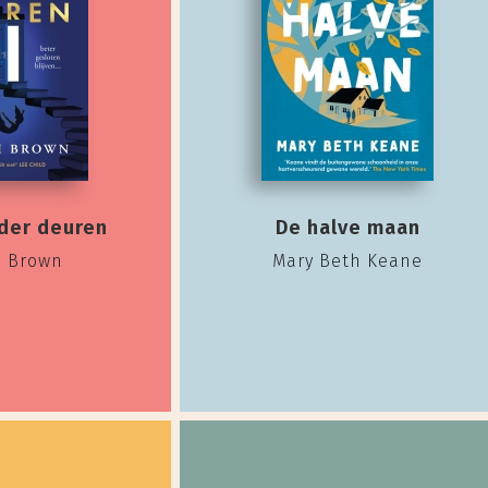
der deuren
De halve maan
h Brown
Mary Beth Keane