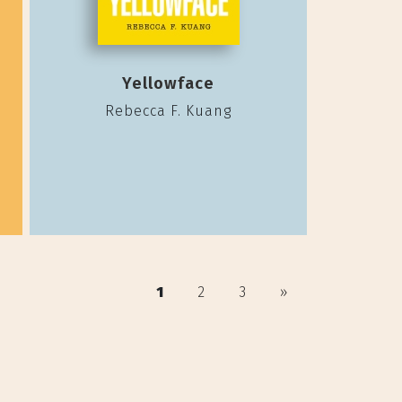
Yellowface
Rebecca F. Kuang
1
2
3
»