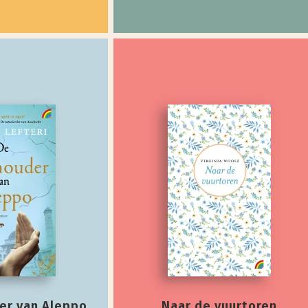
er van Aleppo
Naar de vuurtoren