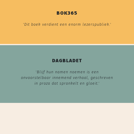
BOK365
'Dit boek verdient een enorm lezerspubliek.'
DAGBLADET
'Blijf hun namen noemen is een
onvoorstelbaar innemend verhaal, geschreven
in proza dat sprankelt en gloeit.'