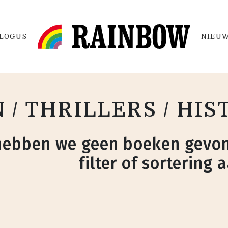
LOGUS
NIEUW
 / THRILLERS / HI
hebben we geen boeken gevon
filter of sortering 