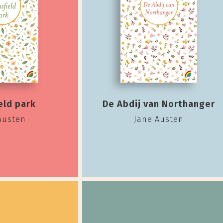
eld park
De Abdij van Northanger
Austen
Jane Austen