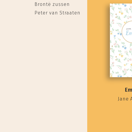
Brontë zussen
Peter van Straaten
E
Jane 