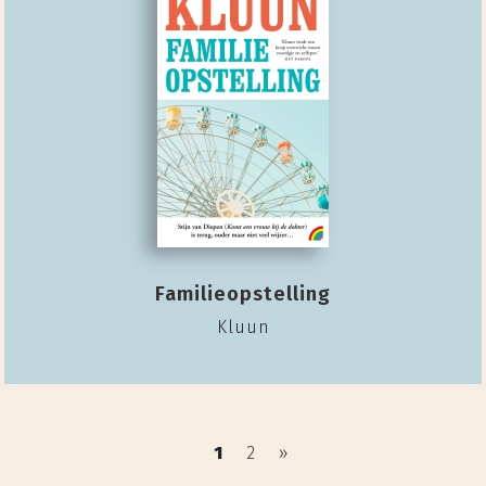
Familieopstelling
Kluun
1
2
»