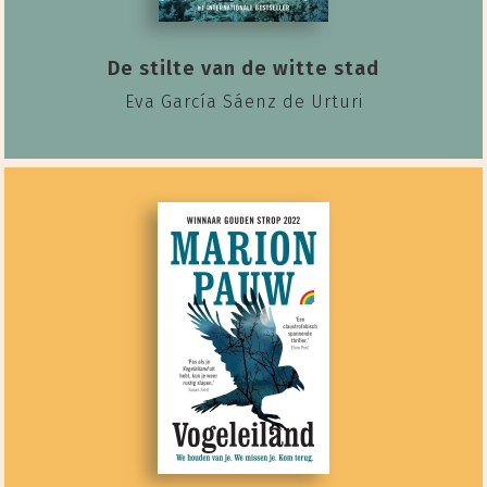
De stilte van de witte stad
Eva García Sáenz de Urturi