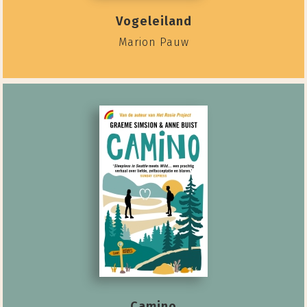
Vogeleiland
Marion Pauw
Camino