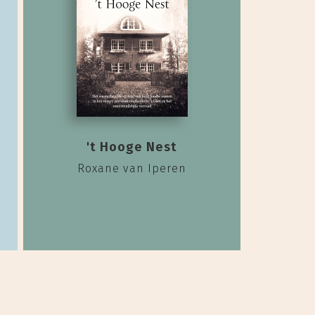
't Hooge Nest
Roxane van Iperen