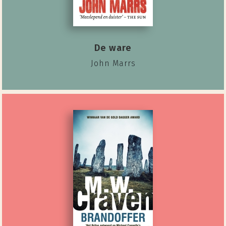
De ware
John Marrs