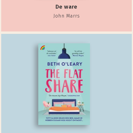
De ware
John Marrs