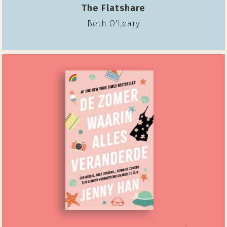
The Flatshare
Beth O'Leary