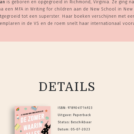
Han
is geboren en opgegroeid in Richmond, Virginia. Ze ging na
a een MFA in Writing for children aan de New School in New 
itgegroeid tot een superster. Haar boeken verschijnen met ee
emplaren in de VS en de roem snelt haar internationaal vooru
DETAILS
ISBN: 9789041714923
Uitgave: Paperback
Status: Beschikbaar
Datum: 05-07-2023