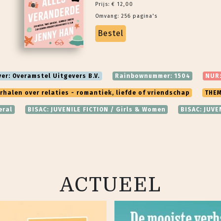
Prijs: € 12,00
Omvang: 256 pagina's
Bestel
ver: Overamstel Uitgevers B.V.
Rainbownummer: 1504
NUR:
erhalen over relaties - romantiek, liefde of vriendschap
THEM
eral
BISAC: JUVENILE FICTION / Girls & Women
BISAC: JUVE
ACTUEEL