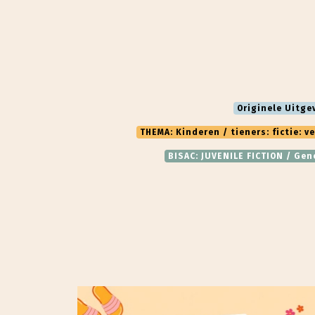
Originele Uitge
THEMA: Kinderen / tieners: fictie: v
BISAC: JUVENILE FICTION / Gen