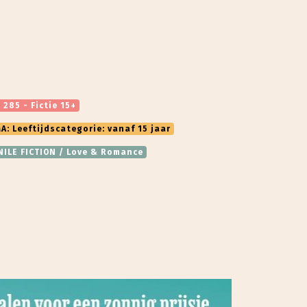
 285 - Fictie 15+
A: Leeftijdscategorie: vanaf 15 jaar
NILE FICTION / Love & Romance