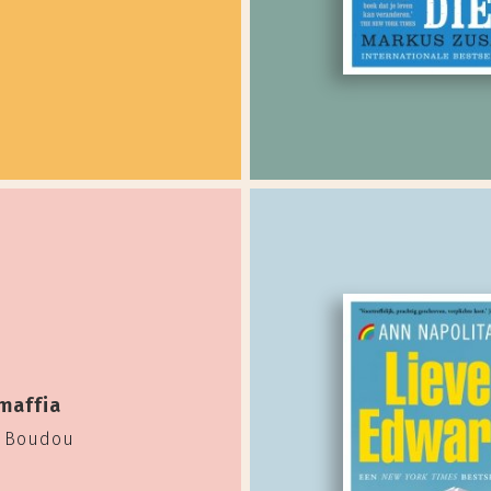
maffia
d Boudou