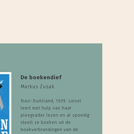
De boekendief
Markus Zusak
Nazi-Duitsland, 1939. Liesel
leert met hulp van haar
pleegvader lezen en al spoedig
steelt ze boeken uit de
boekverbrandingen van de