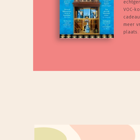
echtge
VOC-ko
cadeau 
meer v
plaats.