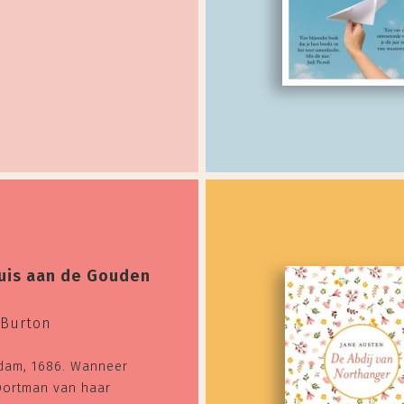
uis aan de Gouden
t
 Burton
dam, 1686. Wanneer
Oortman van haar