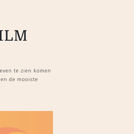
FILM
 leven te zien komen
bben de mooiste