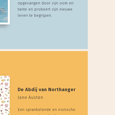
opgevangen door zijn oom en
tante en probeert zijn nieuwe
leven te begrijpen.
De Abdij van Northanger
Jane Austen
Een sprankelende en ironische