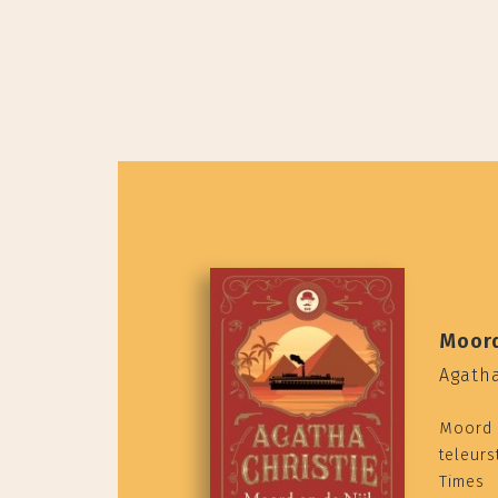
Moord
Agatha
Moord o
teleurs
Times