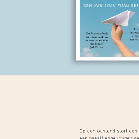
Op een ochtend stort een 
een twaalfjarige jongen g