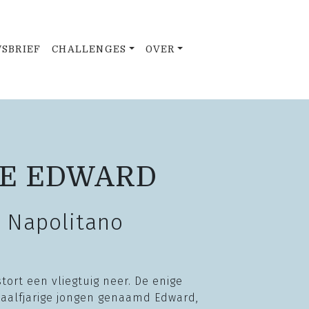
SBRIEF
CHALLENGES
OVER
VE EDWARD
 Napolitano
ort een vliegtuig neer. De enige
aalfjarige jongen genaamd Edward,