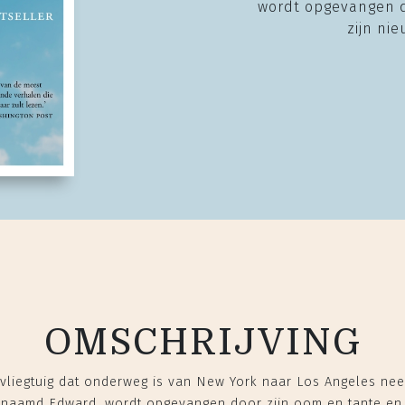
wordt opgevangen d
zijn ni
OMSCHRIJVING
vliegtuig dat onderweg is van New York naar Los Angeles nee
enaamd Edward, wordt opgevangen door zijn oom en tante en 