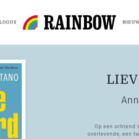
LOGUS
NIEUW
LIE
Ann
Op een ochtend st
overlevende, een tw