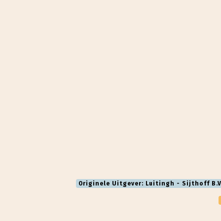
Originele Uitgever: Luitingh - Sijthoff B.V