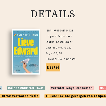
DETAILS
ISBN: 9789041714428
Uitgave: Paperback
Status: Beschikbaar
Datum: 09-03-2022
Prijs: € 9,00
Omvang: 352 pagina's
Bestel
.
Rainbownummer: 1435
Vertaler: Maya Denneman
NUR
THEMA: Vertaalde fictie
THEMA: Sociale gevolgen van rampen