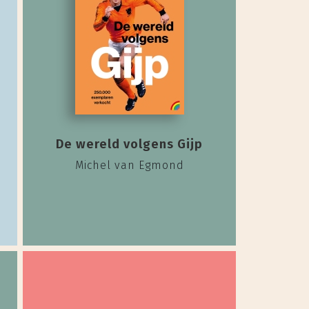
De wereld volgens Gijp
Michel van Egmond