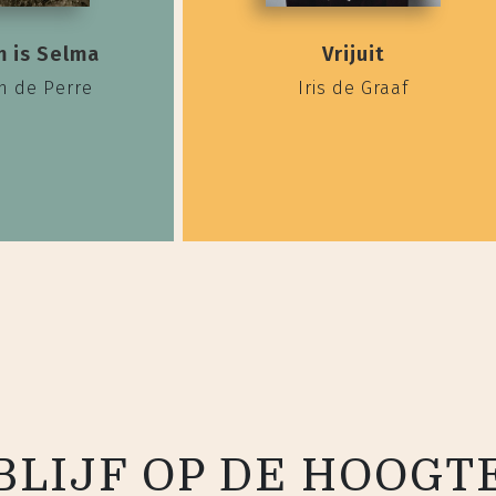
m is Selma
Vrijuit
n de Perre
Iris de Graaf
BLIJF OP DE HOOGT