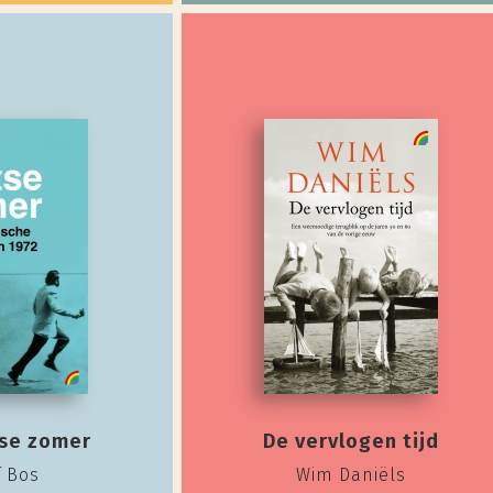
tse zomer
De vervlogen tijd
f Bos
Wim Daniëls