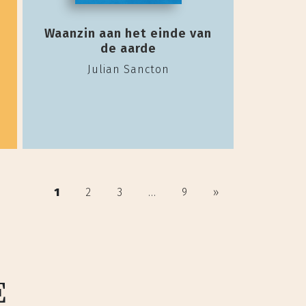
Waanzin aan het einde van
de aarde
Julian Sancton
1
2
3
...
9
»
E