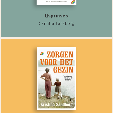
IJsprinses
Camilla Läckberg