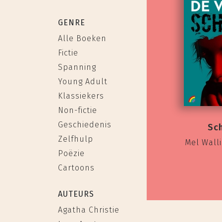
GENRE
Alle Boeken
Fictie
Spanning
Young Adult
Klassiekers
Non-fictie
Geschiedenis
Sc
Zelfhulp
Mel Walli
Poëzie
Cartoons
AUTEURS
Agatha Christie