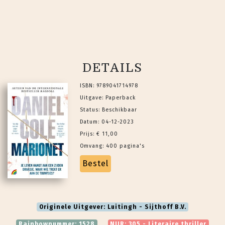
DETAILS
ISBN: 9789041714978
Uitgave: Paperback
Status: Beschikbaar
Datum: 04-12-2023
Prijs: € 11,00
Omvang: 400 pagina's
Bestel
Originele Uitgever: Luitingh - Sijthoff B.V.
Rainbownummer: 1528
NUR: 305 - Literaire thriller