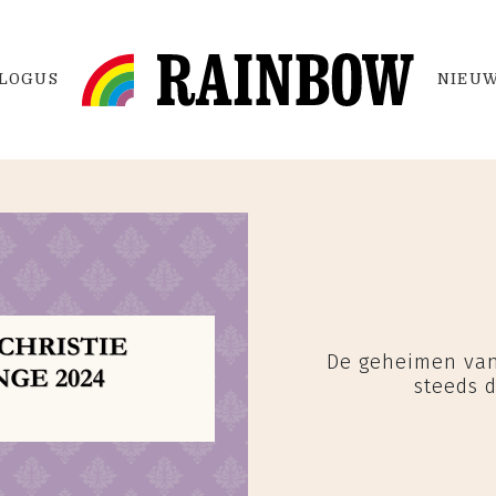
LOGUS
NIEUW
De geheimen van
steeds d