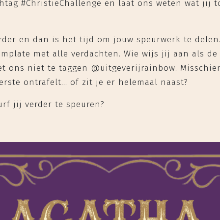
tag #ChristieChallenge en laat ons weten wat jij t
der en dan is het tijd om jouw speurwerk te delen.
mplate met alle verdachten. Wie wijs jij aan als de
eet ons niet te taggen @uitgeverijrainbow. Misschie
erste ontrafelt… of zit je er helemaal naast?
rf jij verder te speuren?