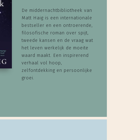
De middernachtbibliotheek van
Matt Haig is een internationale
bestseller en een ontroerende,
filosofische roman over spijt,
tweede kansen en de vraag wat
het leven werkelijk de moeite
waard maakt. Een inspirerend
verhaal vol hoop,
zelfontdekking en persoonlijke
groei.