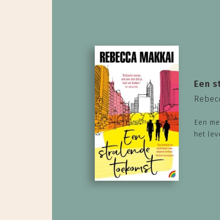
Een s
Rebec
Een me
het lev