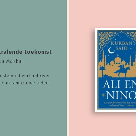
tralende toekomst
ca Makkai
eslepend verhaal over
en in rampzalige tijden.