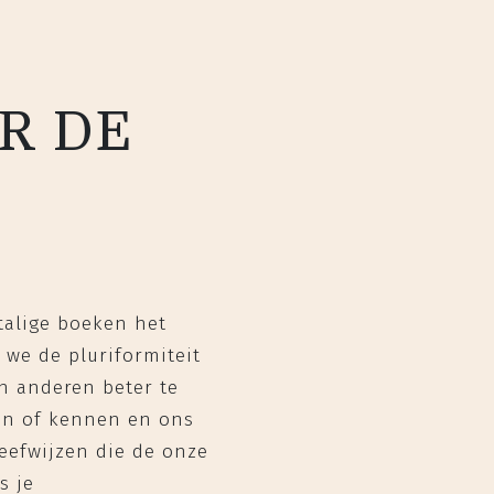
OR DE
talige boeken het
 we de pluriformiteit
en anderen beter te
ijn of kennen en ons
leefwijzen die de onze
s je