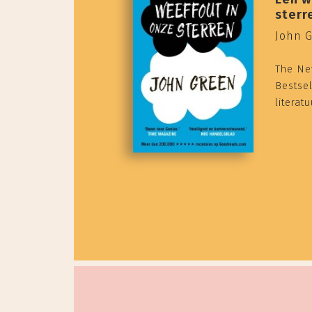
sterr
John 
The Ne
Bestsel
literat