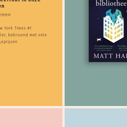
en
Green
w York Times #1
ler, bekroond met vele
uurprijzen