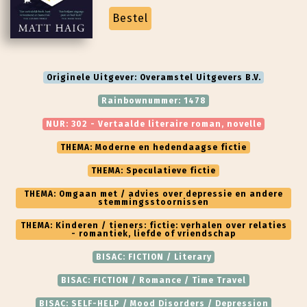
Bestel
Originele Uitgever: Overamstel Uitgevers B.V.
Rainbownummer: 1478
NUR: 302 - Vertaalde literaire roman, novelle
THEMA: Moderne en hedendaagse fictie
THEMA: Speculatieve fictie
THEMA: Omgaan met / advies over depressie en andere
stemmingsstoornissen
THEMA: Kinderen / tieners: fictie: verhalen over relaties
- romantiek, liefde of vriendschap
BISAC: FICTION / Literary
BISAC: FICTION / Romance / Time Travel
BISAC: SELF-HELP / Mood Disorders / Depression