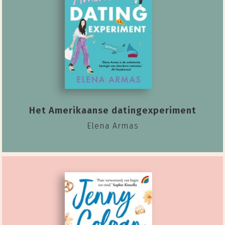
Het Amerikaanse datingexperiment
Elena Armas