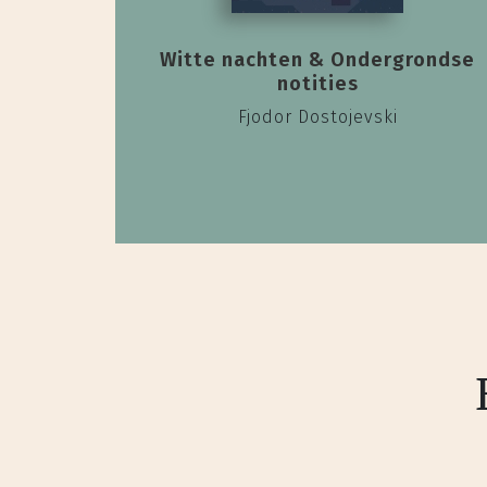
Witte nachten & Ondergrondse
notities
Fjodor Dostojevski