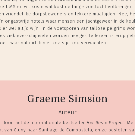
eft MS en wil koste wat kost de lange voettocht volbrengen. 
en vriendelijke dorpsbewoners en lekkere maaltijden. Nee, het 
in ongastvrije hotels waar mensen een jachtgeweer in de ke
s er wel altijd wijn. In de voetsporen van talloze pelgrims wo
les ziekteverschijnselen worden heviger. Iedereen is erop g
oe, maar natuurlijk niet zoals je zou verwachten...
Graeme Simsion
Auteur
 door met de internationale bestseller
Het Rosie Project
. Me
ocht van Cluny naar Santiago de Compostela, en ze besloten s