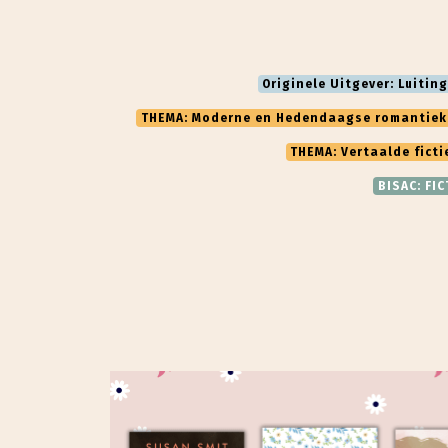
Originele Uitgever: Luiting
THEMA: Moderne en Hedendaagse romantiek
THEMA: Vertaalde ficti
BISAC: FI