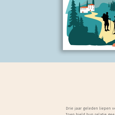
Drie jaar geleden liepen 
Toen hield hun relatie gee