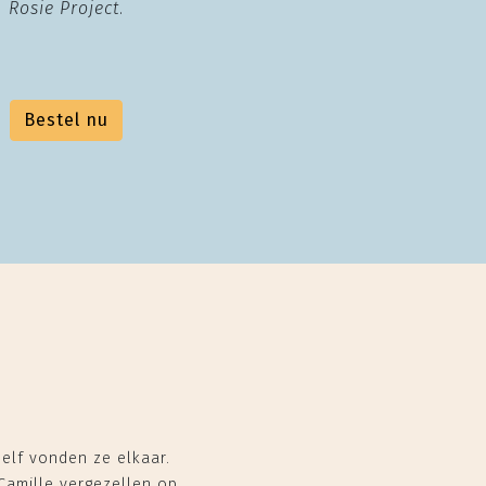
Rosie Project
.
Bestel nu
elf vonden ze elkaar.
 Camille vergezellen op