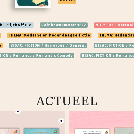
h - Sijthoff B.V.
Rainbownummer: 1612
NUR: 302 - Vertaal
THEMA: Moderne en hedendaagse fictie
THEMA: Hedendaag
e
BISAC: FICTION / Humorous / General
BISAC: FICTION / 
CTION / Romance / Romantic Comedy
BISAC: FICTION / Romance
ACTUEEL