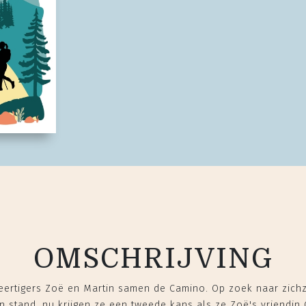
OMSCHRIJVING
veertigers Zoë en Martin samen de Camino. Op zoek naar zichz
n stand, nu krijgen ze een tweede kans als ze Zoë's vriendin