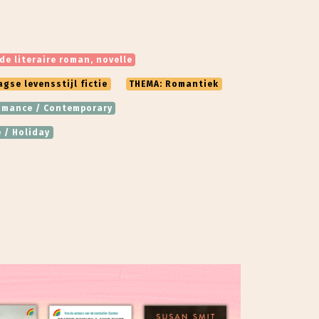
de literaire roman, novelle
se levensstijl fictie
THEMA: Romantiek
Romance / Contemporary
 / Holiday