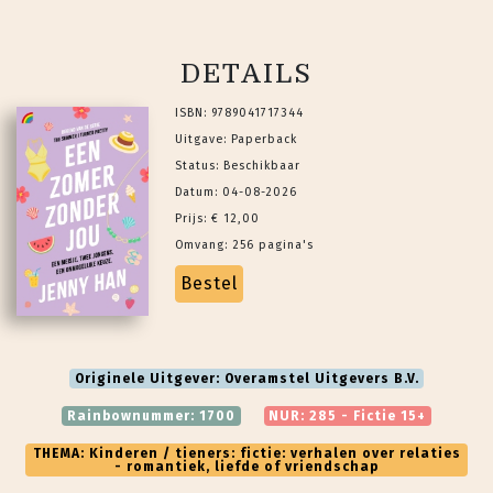
DETAILS
ISBN: 9789041717344
Uitgave: Paperback
Status: Beschikbaar
Datum: 04-08-2026
Prijs: € 12,00
Omvang: 256 pagina's
Bestel
Originele Uitgever: Overamstel Uitgevers B.V.
Rainbownummer: 1700
NUR: 285 - Fictie 15+
THEMA: Kinderen / tieners: fictie: verhalen over relaties
- romantiek, liefde of vriendschap