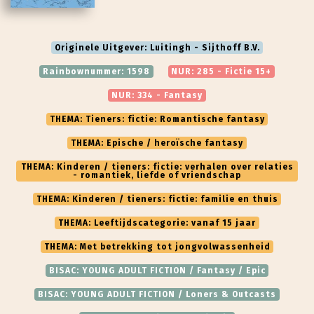
Originele Uitgever: Luitingh - Sijthoff B.V.
Rainbownummer: 1598
NUR: 285 - Fictie 15+
NUR: 334 - Fantasy
THEMA: Tieners: fictie: Romantische fantasy
THEMA: Epische / heroïsche fantasy
THEMA: Kinderen / tieners: fictie: verhalen over relaties
- romantiek, liefde of vriendschap
THEMA: Kinderen / tieners: fictie: familie en thuis
THEMA: Leeftijdscategorie: vanaf 15 jaar
THEMA: Met betrekking tot jongvolwassenheid
BISAC: YOUNG ADULT FICTION / Fantasy / Epic
BISAC: YOUNG ADULT FICTION / Loners & Outcasts