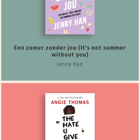
Een zomer zonder jou (It's not summer
without you)
Jenny Han