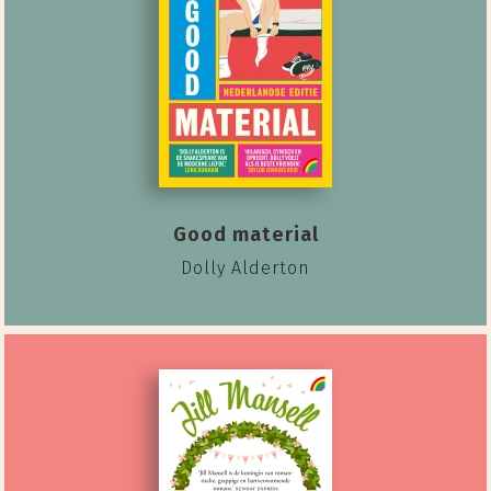
Good material
Dolly Alderton