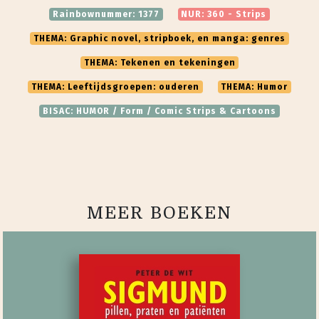
Rainbownummer: 1377
NUR: 360 - Strips
THEMA: Graphic novel, stripboek, en manga: genres
THEMA: Tekenen en tekeningen
THEMA: Leeftijdsgroepen: ouderen
THEMA: Humor
BISAC: HUMOR / Form / Comic Strips & Cartoons
MEER BOEKEN