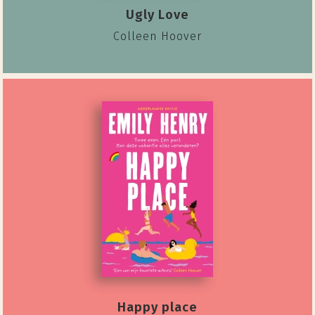
Ugly Love
Colleen Hoover
Happy place