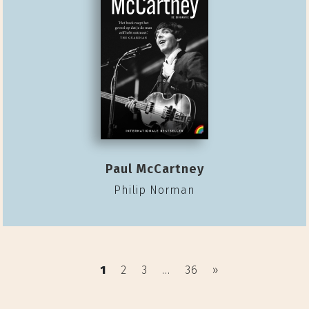
Paul McCartney
Philip Norman
1
2
3
...
36
»