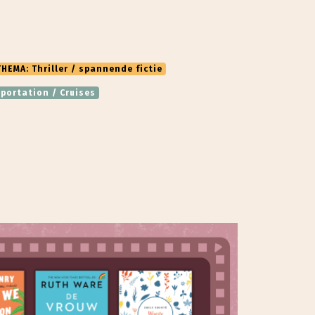
THEMA: Thriller / spannende fictie
portation / Cruises