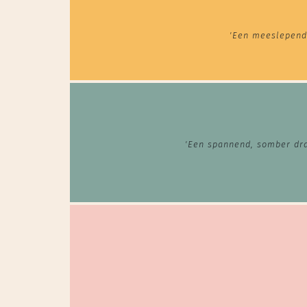
'Een meeslepende
'Een spannend, somber dram