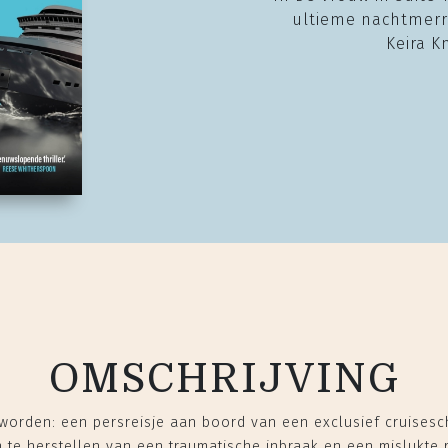
ultieme nachtmerri
Keira K
OMSCHRIJVING
 worden: een persreisje aan boord van een exclusief cruisesc
 te herstellen van een traumatische inbraak en een mislukte r