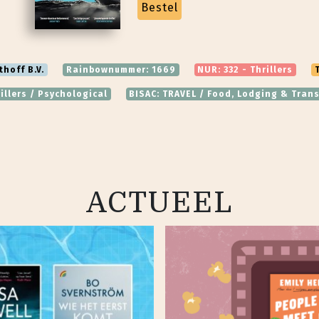
Bestel
thoff B.V.
Rainbownummer: 1669
NUR: 332 - Thrillers
rillers / Psychological
BISAC: TRAVEL / Food, Lodging & Trans
ACTUEEL