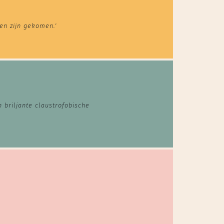
en zijn gekomen.'
 briljante claustrofobische