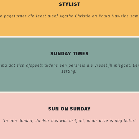
STYLIST
 pageturner die leest alsof Agatha Christie en Paula Hawkins sam
SUNDAY TIMES
a dat zich afspeelt tijdens een persreis die vreselijk misgaat. Een
setting.'
SUN ON SUNDAY
'
In een donker, donker bos
was briljant, maar deze is nog beter.'