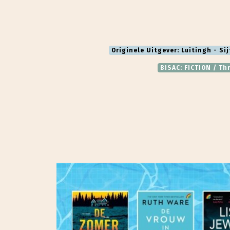
Originele Uitgever: Luitingh - Sij
BISAC: FICTION / Th