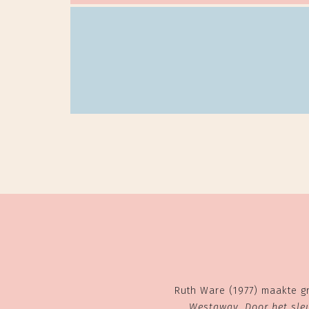
Ruth Ware (1977) maakte gr
Westaway
,
Door het sle