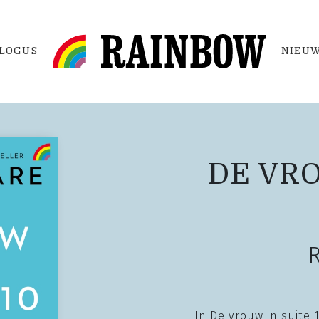
LOGUS
NIEUW
DE VRO
In De vrouw in suite 