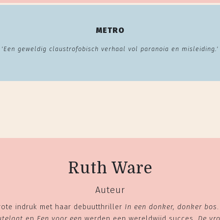
METRO
'Een geweldig claustrofobisch verhaal vol paranoia en misleiding.'
Ruth Ware
Auteur
ote indruk met haar debuutthriller
In een donker, donker bos
utelgat
en
Een voor een
werden een wereldwijd succes.
De vro