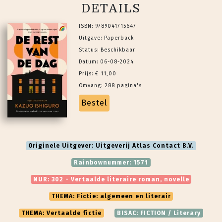
DETAILS
ISBN: 9789041715647
Uitgave: Paperback
Status: Beschikbaar
Datum: 06-08-2024
Prijs: € 11,00
Omvang: 288 pagina's
Bestel
Originele Uitgever: Uitgeverij Atlas Contact B.V.
Rainbownummer: 1571
NUR: 302 - Vertaalde literaire roman, novelle
THEMA: Fictie: algemeen en literair
THEMA: Vertaalde fictie
BISAC: FICTION / Literary