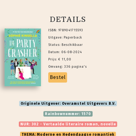
DETAILS
ISBN: 9789041715593
Uitgave: Paperback
Status: Beschikbaar
Datum: 06-08-2024
Prijs: € 11,00
Omvang: 336 pagina's
Bestel
Originele Uitgever: Overamstel Uitgevers B.V.
Rainbownummer: 1570
NUR: 302 - Vertaalde literaire roman, novelle
THEMA: Moderne en Hedendaagse romantiek