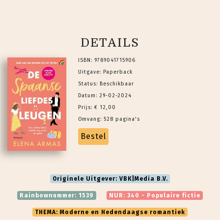
DETAILS
ISBN: 9789041715906
Uitgave: Paperback
Status: Beschikbaar
Datum: 29-02-2024
Prijs: € 12,00
Omvang: 528 pagina's
Bestel
Originele Uitgever: VBK|Media B.V.
Rainbownummer: 1539
NUR: 340 - Populaire fictie
THEMA: Moderne en Hedendaagse romantiek