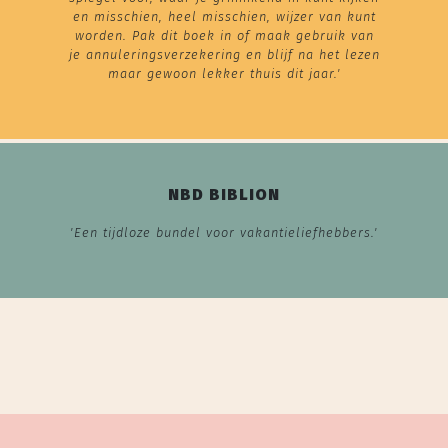
en misschien, heel misschien, wijzer van kunt
worden. Pak dit boek in of maak gebruik van
je annuleringsverzekering en blijf na het lezen
maar gewoon lekker thuis dit jaar.'
NBD BIBLION
'Een tijdloze bundel voor vakantieliefhebbers.'