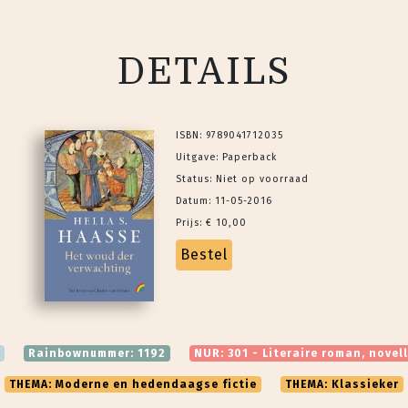
DETAILS
ISBN: 9789041712035
Uitgave: Paperback
Status: Niet op voorraad
Datum: 11-05-2016
Prijs: € 10,00
Bestel
.
Rainbownummer: 1192
NUR: 301 - Literaire roman, novel
THEMA: Moderne en hedendaagse fictie
THEMA: Klassieker