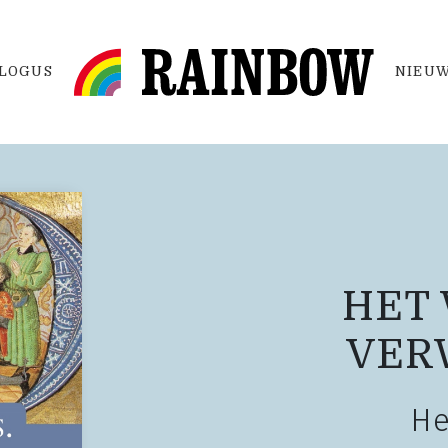
LOGUS
NIEUW
HET
VER
He