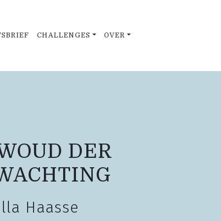
SBRIEF
CHALLENGES
OVER
 WOUD DER
WACHTING
lla Haasse