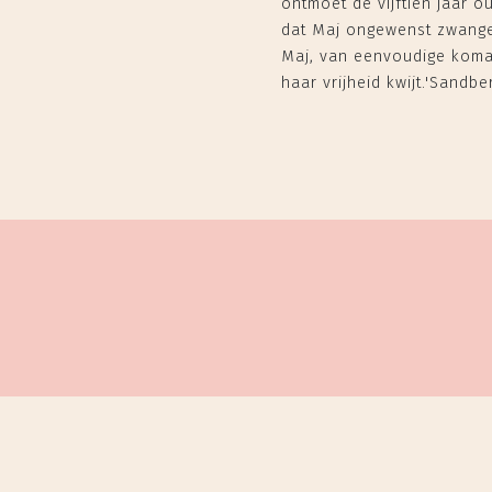
ontmoet de vijftien jaar o
dat Maj ongewenst zwanger
Maj, van eenvoudige komaf
haar vrijheid kwijt.'Sandb