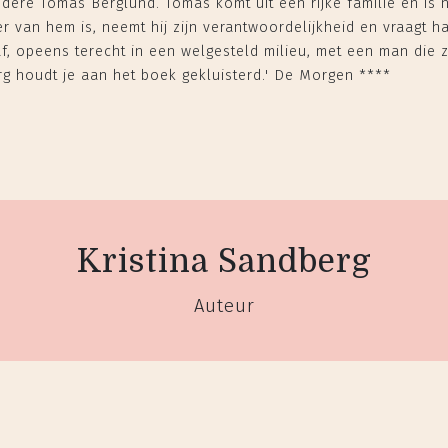
udere Tomas Berglund. Tomas komt uit een rijke familie en is n
 van hem is, neemt hij zijn verantwoordelijkheid en vraagt ha
, opeens terecht in een welgesteld milieu, met een man die z
erg houdt je aan het boek gekluisterd.' De Morgen ****
Kristina Sandberg
Auteur