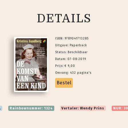
DETAILS
ISBN: 9789041713285
Uitgave: Paperback
Status: Beschikbaar
Datum: 07-08-2019
Prijs: € 9,00
Omvang: 432 pagina's
Bestel
.
Rainbownummer: 1324
Vertaler: Wendy Prins
NUR: 30