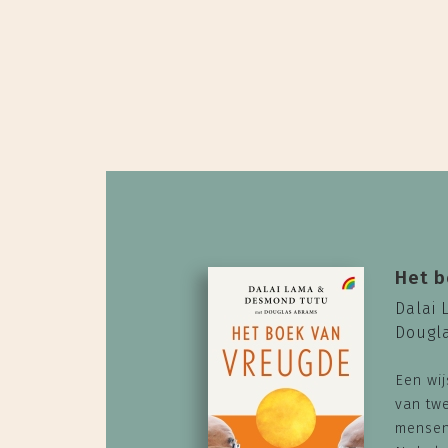
Het b
Dalai
Dougl
Een wij
van twe
mensen