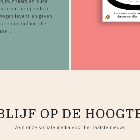
rijswinnaars en oude
n kijken terug op hun
wogen levens en geven
rd op de belangrijke
hoe ...
BLIJF OP DE HOOGT
Volg onze sociale media voor het laatste nieuws