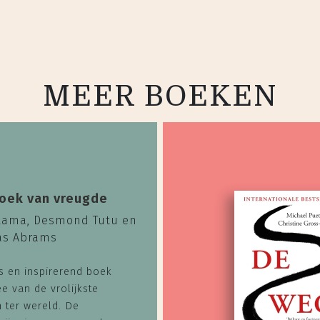
MEER BOEKEN
oek van vreugde
 Lama, Desmond Tutu en
as Abrams
s en inspirerend boek
e van de vrolijkste
 ter wereld. De