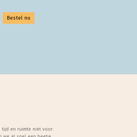
Bestel nu
tijd en ruimte niet voor.
n we al snel een beetje