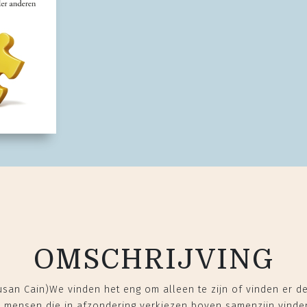
OMSCHRIJVING
usan Cain)We vinden het eng om alleen te zijn of vinden er de 
: mensen die in afzondering verkiezen boven samenzijn vinde