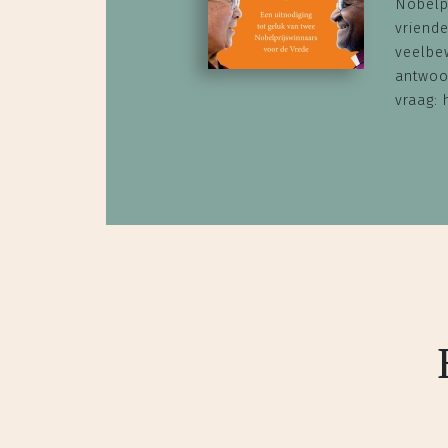
Nobelp
vriende
veelbe
antwoo
vraag: 