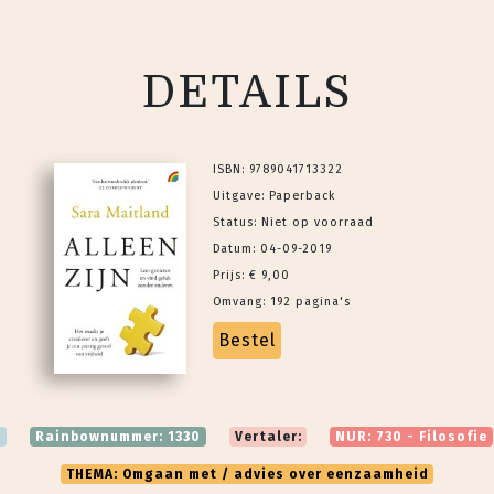
DETAILS
ISBN: 9789041713322
Uitgave: Paperback
Status: Niet op voorraad
Datum: 04-09-2019
Prijs: € 9,00
Omvang: 192 pagina's
Bestel
.
Rainbownummer: 1330
Vertaler:
NUR: 730 - Filosofie
THEMA: Omgaan met / advies over eenzaamheid