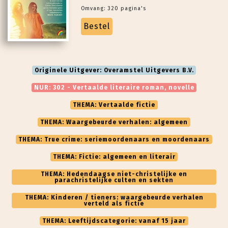
Omvang: 320 pagina's
Bestel
Originele Uitgever: Overamstel Uitgevers B.V.
NUR: 302 - Vertaalde literaire roman, novelle
THEMA: Vertaalde fictie
THEMA: Waargebeurde verhalen: algemeen
THEMA: True crime: seriemoordenaars en moordenaars
THEMA: Fictie: algemeen en literair
THEMA: Hedendaagse niet-christelijke en
parachristelijke culten en sekten
THEMA: Kinderen / tieners: waargebeurde verhalen
verteld als fictie
THEMA: Leeftijdscategorie: vanaf 15 jaar