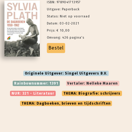
ISBN: 9789041713957
Uitgave: Paperback
Status: Niet op voorraad
Datum: 03-02-2021
Prijs: € 10,00
Omvang: 426 pagina's
Bestel
Originele Uitgever: Singel Uitgevers B.V.
Rainbownummer: 1391
Vertaler: Nelleke Maaren
NUR: 321 - Literatuur
THEMA: Biografie: schrijvers
THEMA: Dagboeken, brieven en tijdschriften